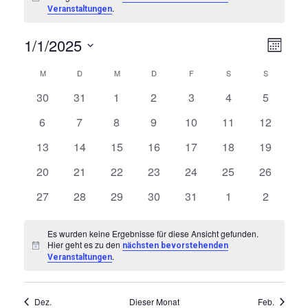
Hinweis
.
Veranstaltungen
Ansi
Vera
1/1/2025
Monat
Ansi
Navi
Datum
Kalender
M
MONTAG
D
DIENSTAG
M
MITTWOCH
D
DONNERSTAG
F
FREITAG
S
SAMSTAG
S
SONNTAG
Navi
wählen.
von
0
0
0
0
0
0
0
30
31
1
2
3
4
5
Veranstaltungen
Veranstaltungen
Veranstaltungen
Veranstaltungen
Veranstaltungen
Veranstaltungen
Veransta
Veranstaltungen
0
0
0
0
0
0
0
6
7
8
9
10
11
12
Veranstaltungen
Veranstaltungen
Veranstaltungen
Veranstaltungen
Veranstaltungen
Veranstaltungen
Veranstal
0
0
0
0
0
0
0
13
14
15
16
17
18
19
Veranstaltungen
Veranstaltungen
Veranstaltungen
Veranstaltungen
Veranstaltungen
Veranstaltungen
Veranstal
0
0
0
0
0
0
0
20
21
22
23
24
25
26
Veranstaltungen
Veranstaltungen
Veranstaltungen
Veranstaltungen
Veranstaltungen
Veranstaltungen
Veranstal
0
0
0
0
0
0
0
27
28
29
30
31
1
2
Veranstaltungen
Veranstaltungen
Veranstaltungen
Veranstaltungen
Veranstaltungen
Veranstaltungen
Veransta
Es wurden keine Ergebnisse für diese Ansicht gefunden.
Hier geht es zu den
nächsten bevorstehenden
Hinweis
.
Veranstaltungen
Dez.
Dieser Monat
Feb.