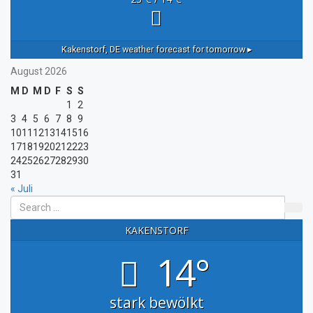
Kakenstorf, DE
weather forecast for tomorrow ▸
August 2026
M
D
M
D
F
S
S
1
2
3
4
5
6
7
8
9
10
11
12
13
14
15
16
17
18
19
20
21
22
23
24
25
26
27
28
29
30
31
« Juli
KAKENSTORF
14°
stark bewölkt