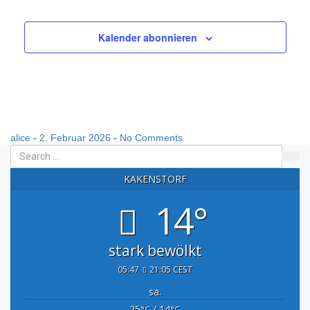
Kalender abonnieren
alice
-
2. Februar 2026
-
No Comments
KAKENSTORF
14°
stark bewölkt
05:47
21:05 CEST
sa.
25
/ 14
°C
°C