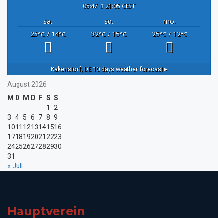
05:47
21:05 CEST
sa.
so.
mo.
25
/ 14
32
/ 15
25
/ 12
°C
°C
°C
°C
°C
°C
Kakenstorf, DE
10 days weather forecast ▸
August 2026
M
D
M
D
F
S
S
1
2
3
4
5
6
7
8
9
10
11
12
13
14
15
16
17
18
19
20
21
22
23
24
25
26
27
28
29
30
31
« Juli
Hauptverein