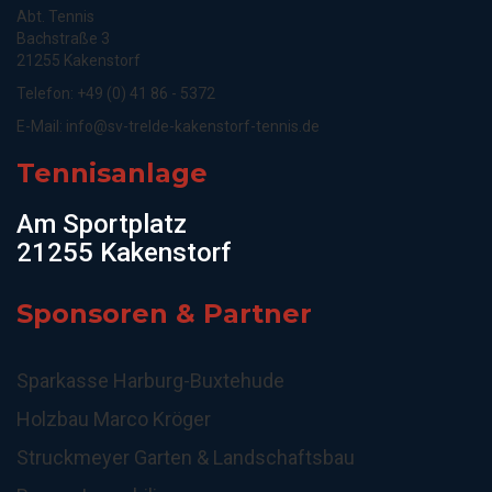
Abt. Tennis
Bachstraße 3
21255 Kakenstorf
Telefon: +49 (0) 41 86 - 5372
E-Mail:
info@sv-trelde-kakenstorf-tennis.de
Tennisanlage
Am Sportplatz
21255 Kakenstorf
Sponsoren & Partner
Sparkasse Harburg-Buxtehude
Holzbau Marco Kröger
Struckmeyer Garten & Landschaftsbau