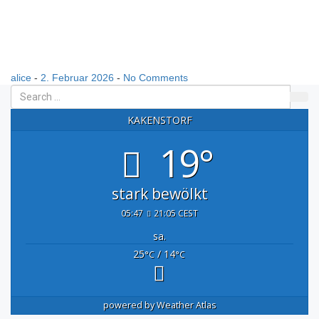
alice
-
2. Februar 2026
-
No Comments
KAKENSTORF
19°
stark bewölkt
05:47
21:05 CEST
sa.
25
/ 14
°C
°C
powered by
Weather Atlas