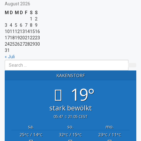
August 2026
M
D
M
D
F
S
S
1
2
3
4
5
6
7
8
9
10
11
12
13
14
15
16
17
18
19
20
21
22
23
24
25
26
27
28
29
30
31
« Juli
KAKENSTORF
19°
stark bewölkt
05:47
21:05 CEST
sa.
so.
mo.
25
/ 14
32
/ 15
23
/ 11
°C
°C
°C
°C
°C
°C