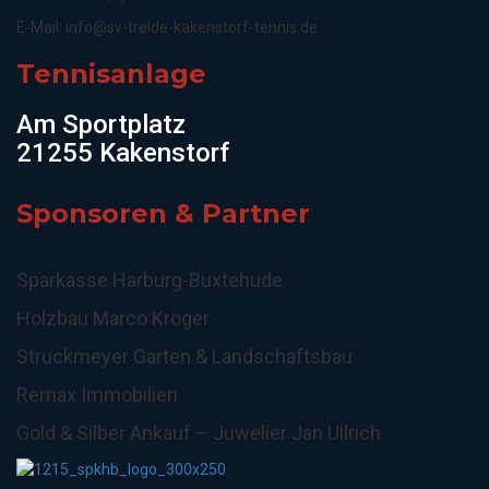
E-Mail:
info@sv-trelde-kakenstorf-tennis.de
Tennisanlage
Am Sportplatz
21255 Kakenstorf
Sponsoren & Partner
Sparkasse Harburg-Buxtehude
Holzbau Marco Kröger
Struckmeyer Garten & Landschaftsbau
Remax Immobilien
Gold & Silber Ankauf – Juwelier Jan Ullrich