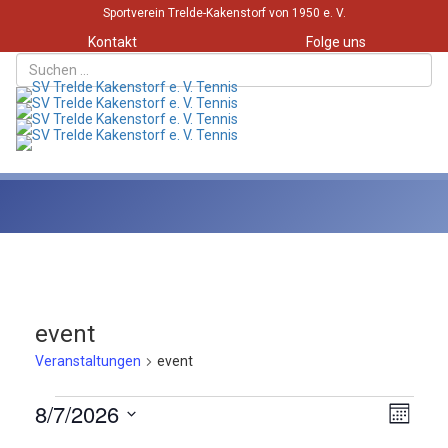
Sportverein Trelde-Kakenstorf von 1950 e. V.
Kontakt
Folge uns
Toggle
event
Veranstaltungen
event
Veranstaltungen
Ansi
Vera
8/7/2026
Monat
Ansi
Navi
Datum