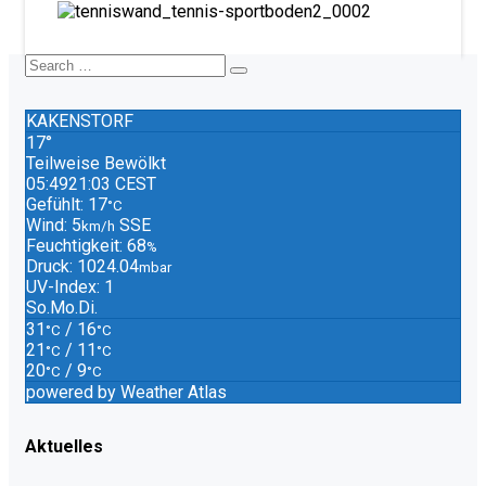
KAKENSTORF
17°
Teilweise Bewölkt
05:49
21:03 CEST
Gefühlt: 17
°C
Wind: 5
SSE
km/h
Feuchtigkeit: 68
%
Druck: 1024.04
mbar
UV-Index: 1
So.
Mo.
Di.
31
/ 16
°C
°C
21
/ 11
°C
°C
20
/ 9
°C
°C
powered by
Weather Atlas
Aktuelles