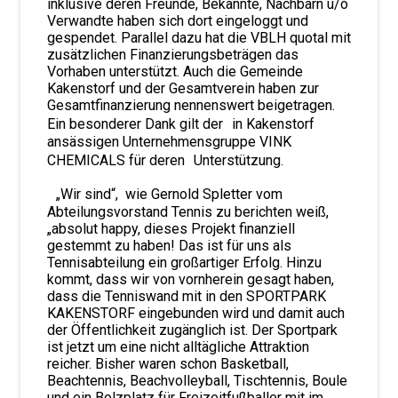
inklusive deren Freunde, Bekannte, Nachbarn u/o
Verwandte haben sich dort eingeloggt und
gespendet. Parallel dazu hat die VBLH quotal mit
zusätzlichen Finanzierungsbeträgen das
Vorhaben unterstützt. Auch die Gemeinde
Kakenstorf und der Gesamtverein haben zur
Gesamtfinanzierung nennenswert beigetragen.
Ein besonderer Dank gilt der in Kakenstorf
ansässigen Unternehmensgruppe VINK
CHEMICALS für deren Unterstützung.
„Wir sind“, wie Gernold Spletter vom
Abteilungsvorstand Tennis zu berichten weiß,
„absolut happy, dieses Projekt finanziell
gestemmt zu haben! Das ist für uns als
Tennisabteilung ein großartiger Erfolg. Hinzu
kommt, dass wir von vornherein gesagt haben,
dass die Tenniswand mit in den SPORTPARK
KAKENSTORF eingebunden wird und damit auch
der Öffentlichkeit zugänglich ist. Der Sportpark
ist jetzt um eine nicht alltägliche Attraktion
reicher. Bisher waren schon Basketball,
Beachtennis, Beachvolleyball, Tischtennis, Boule
und ein Bolzplatz für Freizeitfußballer mit im