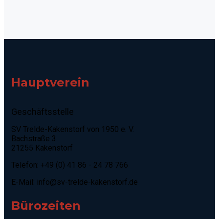
Hauptverein
Geschäftsstelle
SV Trelde-Kakenstorf von 1950 e. V.
Bachstraße 3
21255 Kakenstorf
Telefon: +49 (0) 41 86 - 24 78 766
E-Mail:
info@sv-trelde-kakenstorf.de
Bürozeiten