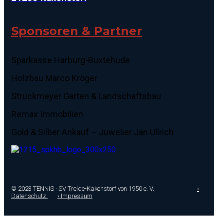
Sponsoren & Partner
Sparkasse Harburg-Buxtehude
Holzbau Marco Kröger
Struckmeyer Garten & Landschaftsbau
Remax Immobilien
Gold & Silber Ankauf – Juwelier Jan Ullrich
© 2023 TENNIS · SV Trelde-Kakenstorf von 1950 e. V.
›
Datenschutz
› Impressum