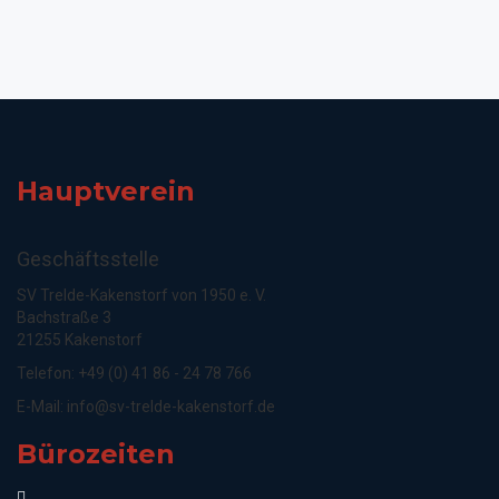
Hauptverein
Geschäftsstelle
SV Trelde-Kakenstorf von 1950 e. V.
Bachstraße 3
21255 Kakenstorf
Telefon: +49 (0) 41 86 - 24 78 766
E-Mail:
info@sv-trelde-kakenstorf.de
Bürozeiten